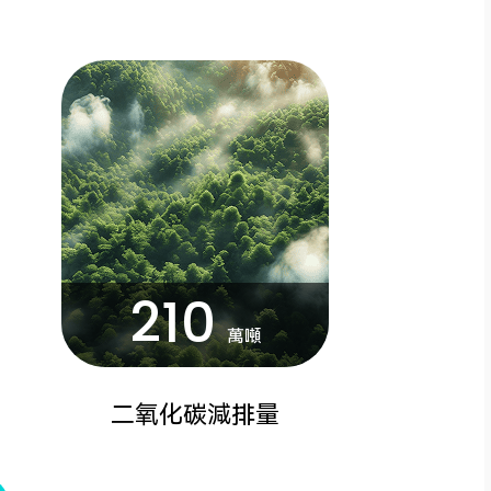
210
萬噸
二氧化碳減排量