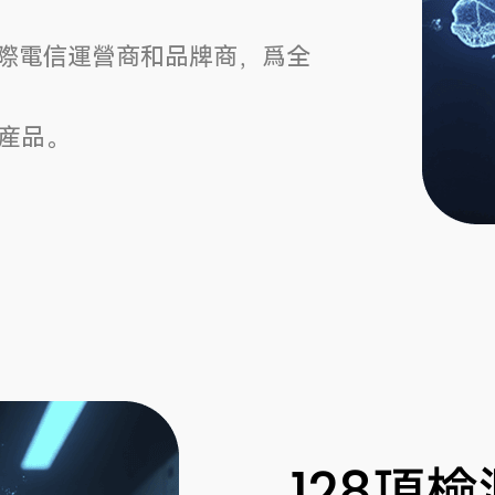
國際電信運營商和品牌商，爲全
産品。
128項