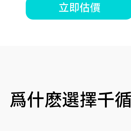
立即估價
爲什麽選擇千