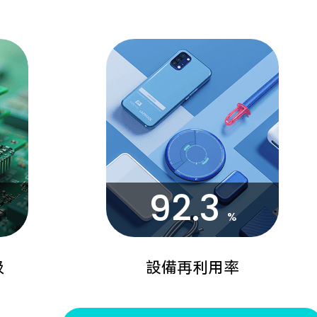
92.3
%
圾
設備再利用率