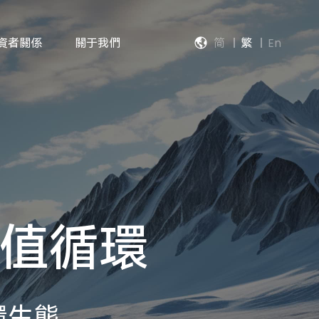
資者關係
關于我們
简
繁
En
值循環
環生態