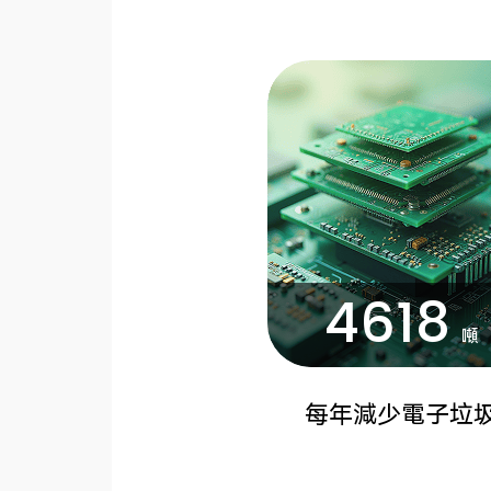
4618
噸
每年減少電子垃