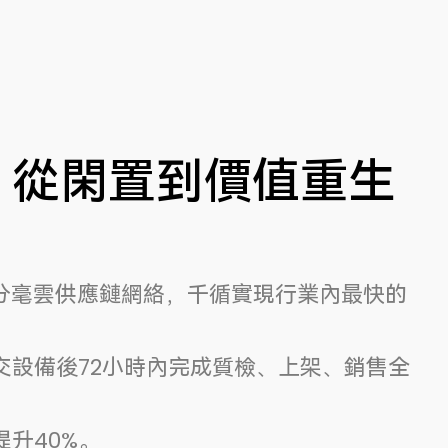
，從閑置到價值重生
與分毫雲供應鏈網絡，千循實現行業內最快的
交設備後72小時內完成質檢、上架、銷售全
升40%。